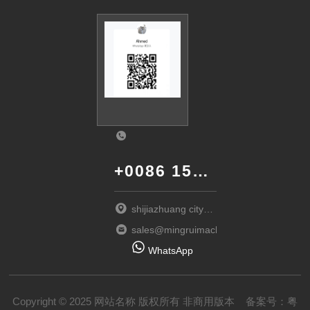
+0086 152-3115-6717
shijiazhuang city
hebei province
sales@mingruimachinery.con
WhatsApp
Copyright © 2025 网站名称 版权所有 非商用版本
备案号：
粤